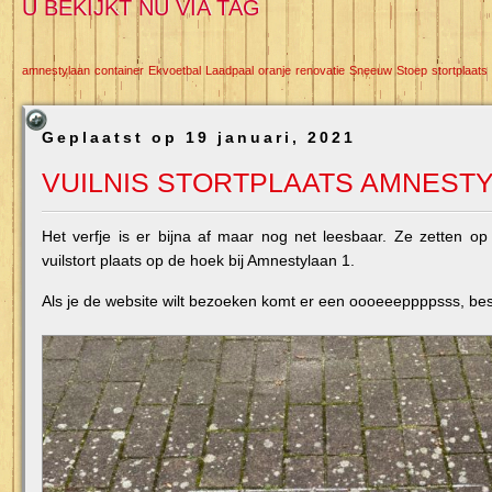
U BEKIJKT NU VIA TAG
amnestylaan
container
Ekvoetbal
Laadpaal
oranje
renovatie
Sneeuw
Stoep
stortplaats
Geplaatst op 19 januari, 2021
VUILNIS STORTPLAATS AMNEST
Het verfje is er bijna af maar nog net leesbaar. Ze zetten o
vuilstort plaats op de hoek bij Amnestylaan 1.
Als je de website wilt bezoeken komt er een oooeeeppppsss, best