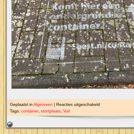
voor
Geplaatst in
Algemeen
|
Reacties uitgeschakeld
Vuilnis
Tags:
container
,
stortplaats
,
Vuil
stortplaats
Amnestylaan?